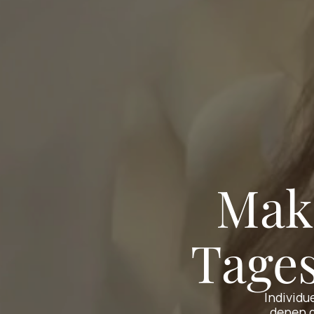
Mak
Tage
Individu
denen d