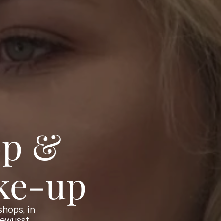
p & 
ke-up
hops, in 
ewusst 