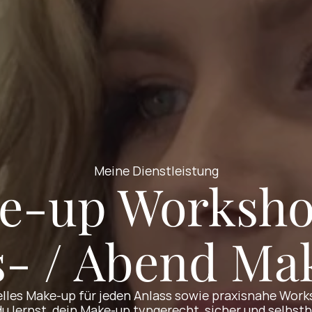
Meine Dienstleistung
e-up Worksho
s- / Abend Ma
elles Make-up für jeden Anlass sowie praxisnahe Works
u lernst, dein Make-up typgerecht, sicher und selbstb